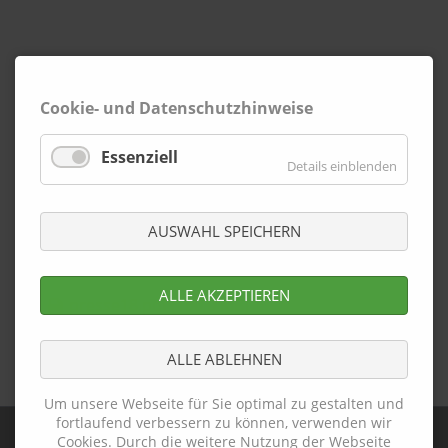
Cookie- und Datenschutzhinweise
Essenziell
Details einblenden
AUSWAHL SPEICHERN
ALLE AKZEPTIEREN
presse18.pdf
(190,0 KiB)
ALLE ABLEHNEN
Zurück
Um unsere Webseite für Sie optimal zu gestalten und
fortlaufend verbessern zu können, verwenden wir
Cookies. Durch die weitere Nutzung der Webseite