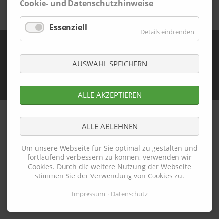
Cookie- und Datenschutzhinweise
Zurück
Essenziell
Details einblenden
AUSWAHL SPEICHERN
Navigation
Impressum
Datenschutz
Cookie-Einstellungen
überspringen
© Copyright 2026. Denies Deutsch - Nederlands Plus!. All
rights reserved.
ALLE AKZEPTIEREN
ALLE ABLEHNEN
Um unsere Webseite für Sie optimal zu gestalten und
fortlaufend verbessern zu können, verwenden wir
Cookies. Durch die weitere Nutzung der Webseite
stimmen Sie der Verwendung von Cookies zu.
Impressum
Datenschutz