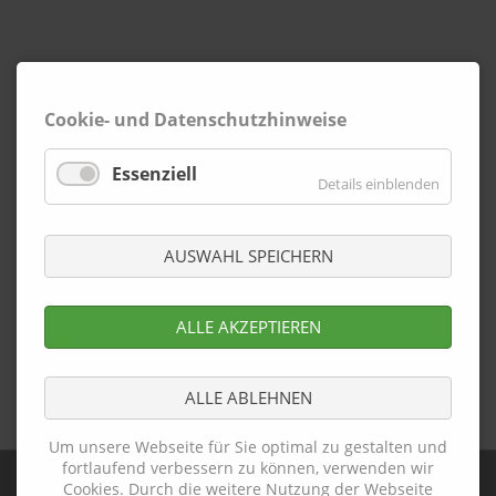
Cookie- und Datenschutzhinweise
Essenziell
Details einblenden
AUSWAHL SPEICHERN
ALLE AKZEPTIEREN
presse24.pdf
(1,6 MiB)
ALLE ABLEHNEN
Zurück
Um unsere Webseite für Sie optimal zu gestalten und
fortlaufend verbessern zu können, verwenden wir
Cookies. Durch die weitere Nutzung der Webseite